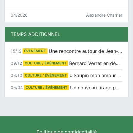
04/2026
Alexandre Charrier
TEMPS ADDITIONNEL
Une rencontre autour de Jean-Claude Suaudeau
15/12
ÉVÉNEMENT
Bernard Verret en dédicaces le samedi 13 décembre à l’Espace Culturel Atlantis
09/12
CULTURE / ÉVÉNEMENT
« Saupin mon amour » au salon du livre de Trentemoult
08/10
CULTURE / ÉVÉNEMENT
Un nouveau tirage pour le Docu-BD
05/04
CULTURE / ÉVÉNEMENT
Politique de confidentialité