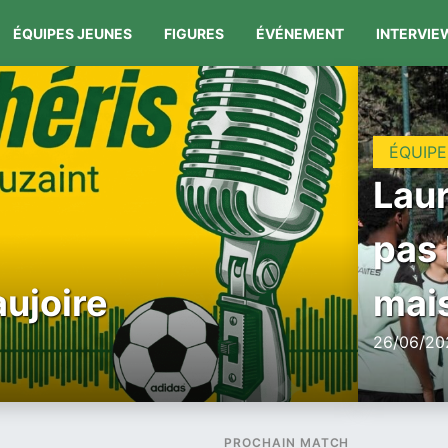
ÉQUIPES JEUNES
FIGURES
ÉVÉNEMENT
INTERVIE
ÉQUIPE
Laur
pas 
aujoire
mais
26/06/202
PROCHAIN MATCH