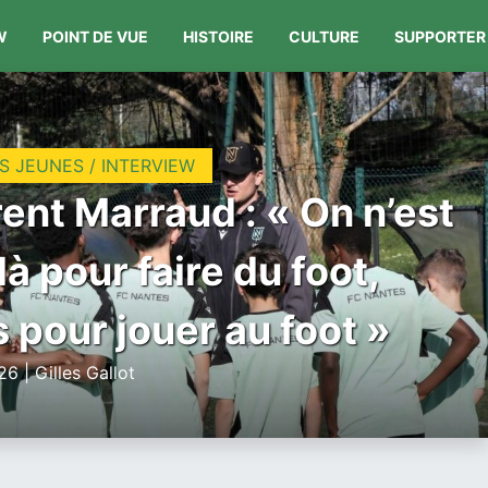
W
POINT DE VUE
HISTOIRE
CULTURE
SUPPORTER
S JEUNES / INTERVIEW
ent Marraud : « On n’est
là pour faire du foot,
 pour jouer au foot »
6 | Gilles Gallot