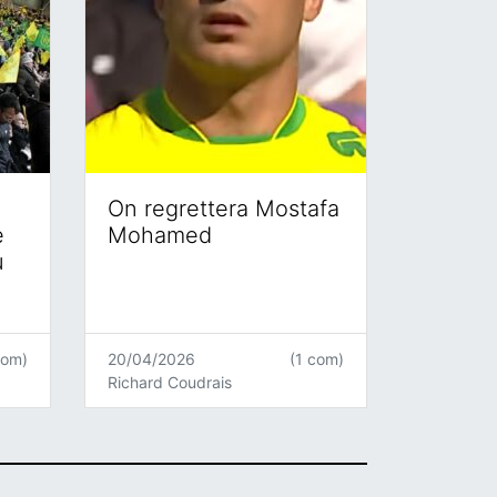
On regrettera Mostafa
e
Mohamed
u
com)
20/04/2026
(1 com)
Richard Coudrais