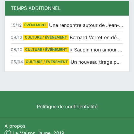
TEMPS ADDITIONNEL
Une rencontre autour de Jean-Claude Suaudeau
15/12
ÉVÉNEMENT
Bernard Verret en dédicaces le samedi 13 décembre à l’Espace Culturel Atlantis
09/12
CULTURE / ÉVÉNEMENT
« Saupin mon amour » au salon du livre de Trentemoult
08/10
CULTURE / ÉVÉNEMENT
Un nouveau tirage pour le Docu-BD
05/04
CULTURE / ÉVÉNEMENT
Politique de confidentialité
A propos
Ⓒ La Maison Jaune. 2019.