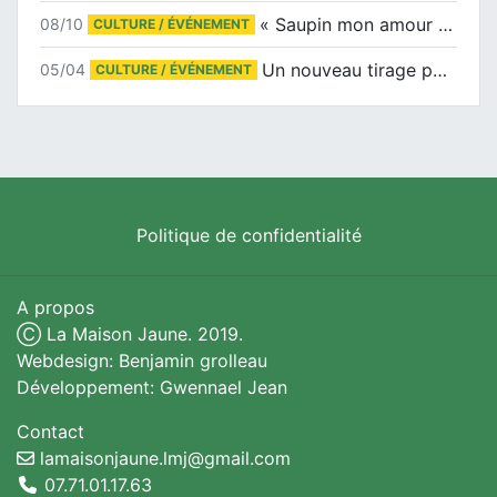
« Saupin mon amour » au salon du livre de Trentemoult
08/10
CULTURE / ÉVÉNEMENT
Un nouveau tirage pour le Docu-BD
05/04
CULTURE / ÉVÉNEMENT
Politique de confidentialité
A propos
Ⓒ La Maison Jaune. 2019.
Webdesign: Benjamin grolleau
Développement: Gwennael Jean
Contact
lamaisonjaune.lmj@gmail.com
07.71.01.17.63