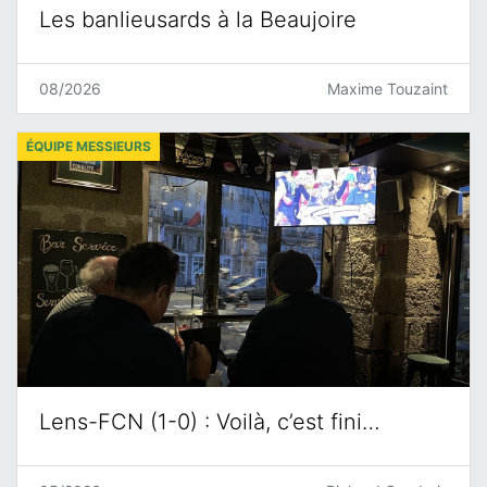
Les banlieusards à la Beaujoire
08/2026
Maxime Touzaint
ÉQUIPE MESSIEURS
Lens-FCN (1-0) : Voilà, c’est fini…