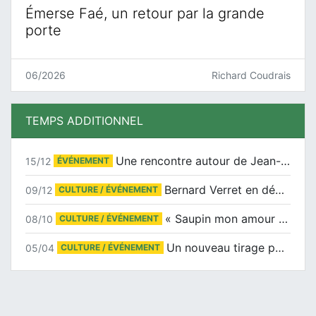
Émerse Faé, un retour par la grande
porte
06/2026
Richard Coudrais
TEMPS ADDITIONNEL
Une rencontre autour de Jean-Claude Suaudeau
15/12
ÉVÉNEMENT
Bernard Verret en dédicaces le samedi 13 décembre à l’Espace Culturel Atlantis
09/12
CULTURE / ÉVÉNEMENT
« Saupin mon amour » au salon du livre de Trentemoult
08/10
CULTURE / ÉVÉNEMENT
Un nouveau tirage pour le Docu-BD
05/04
CULTURE / ÉVÉNEMENT