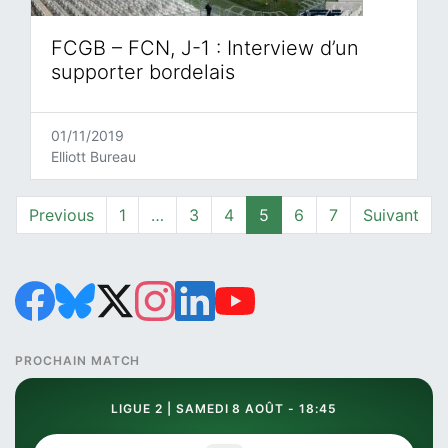
FCGB – FCN, J-1 : Interview d’un
supporter bordelais
01/11/2019
Elliott Bureau
Page
Page
Page
Page
Page
Page
Previous
1
…
3
4
5
6
7
Suivant
PROCHAIN MATCH
LIGUE 2 | SAMEDI 8 AOÛT - 18:45