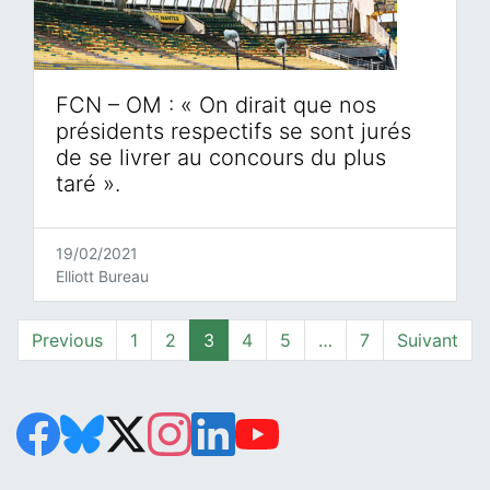
FCN – OM : « On dirait que nos
présidents respectifs se sont jurés
de se livrer au concours du plus
taré ».
19/02/2021
Elliott Bureau
Page
Page
Page
Page
Page
Page
Previous
1
2
3
4
5
…
7
Suivant