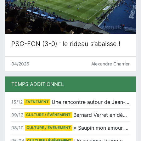
PSG-FCN (3-0) : le rideau s’abaisse !
04/2026
Alexandre Charrier
TEMPS ADDITIONNEL
Une rencontre autour de Jean-Claude Suaudeau
15/12
ÉVÉNEMENT
Bernard Verret en dédicaces le samedi 13 décembre à l’Espace Culturel Atlantis
09/12
CULTURE / ÉVÉNEMENT
« Saupin mon amour » au salon du livre de Trentemoult
08/10
CULTURE / ÉVÉNEMENT
Un nouveau tirage pour le Docu-BD
05/04
CULTURE / ÉVÉNEMENT