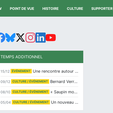
W
POINT DE VUE
HISTOIRE
CULTURE
SUPPORTER
TEMPS ADDITIONNEL
Une rencontre autour de Jean-Claude Suaudeau
15/12
ÉVÉNEMENT
Bernard Verret en dédicaces le samedi 13 décembre à l’Espace Culturel Atlantis
09/12
CULTURE / ÉVÉNEMENT
« Saupin mon amour » au salon du livre de Trentemoult
08/10
CULTURE / ÉVÉNEMENT
Un nouveau tirage pour le Docu-BD
05/04
CULTURE / ÉVÉNEMENT