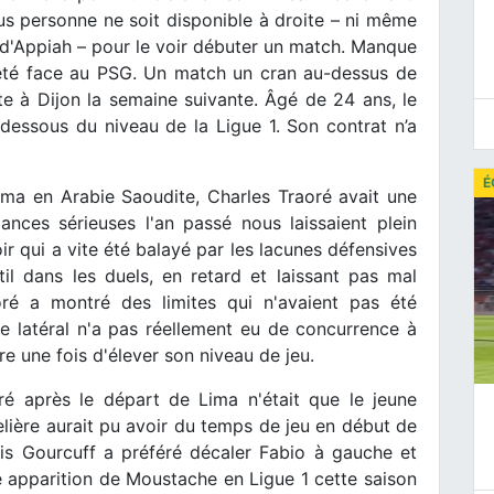
lus personne ne soit disponible à droite – ni même
e d'Appiah – pour le voir débuter un match. Manque
a été face au PSG. Un match un cran au-dessus de
te à Dijon la semaine suivante. Âgé de 24 ans, le
dessous du niveau de la Ligue 1. Son contrat n’a
É
ma en Arabie Saoudite, Charles Traoré avait une
ances sérieuses l'an passé nous laissaient plein
ir qui a vite été balayé par les lacunes défensives
il dans les duels, en retard et laissant pas mal
ré a montré des limites qui n'avaient pas été
e latéral n'a pas réellement eu de concurrence à
re une fois d'élever son niveau de jeu.
ré après le départ de Lima n'était que le jeune
lière aurait pu avoir du temps de jeu en début de
ais Gourcuff a préféré décaler Fabio à gauche et
le apparition de Moustache en Ligue 1 cette saison