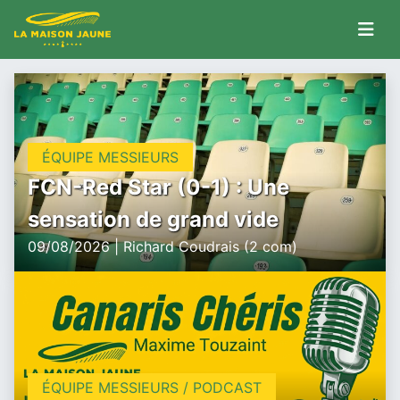
ÉQUIPE MESSIEURS
FCN-Red Star (0-1) : Une
sensation de grand vide
09/08/2026 | Richard Coudrais (2 com)
ÉQUIPE MESSIEURS / PODCAST