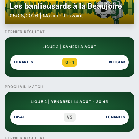
Les banlieusards à la Beaujoire
05/08/2026 | Maxime Touzaint
DERNIER RÉSULTAT
LIGUE 2 | SAMEDI 8 AOÛT
0 - 1
FC NANTES
RED STAR
PROCHAIN MATCH
LIGUE 2 | VENDREDI 14 AOÛT - 20:45
VS
LAVAL
FC NANTES
DERNIER RÉSULTAT