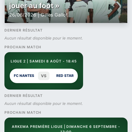
jouer au foot »
26/06/2026 | Gilles Gallot
DERNIER RÉSULTAT
Aucun résultat disponible pour le moment.
PROCHAIN MATCH
LIGUE 2 | SAMEDI 8 AOÛT - 18:45
VS
FC NANTES
RED STAR
DERNIER RÉSULTAT
Aucun résultat disponible pour le moment.
PROCHAIN MATCH
ARKEMA PREMIÈRE LIGUE | DIMANCHE 6 SEPTEMBRE -
13:00