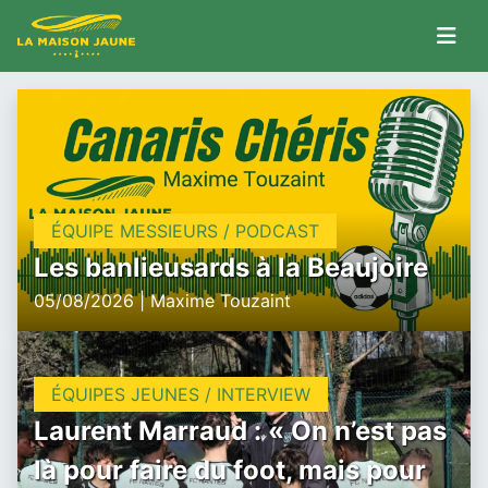
ÉQUIPE MESSIEURS / PODCAST
Les banlieusards à la Beaujoire
05/08/2026 | Maxime Touzaint
ÉQUIPES JEUNES / INTERVIEW
Laurent Marraud : « On n’est pas
là pour faire du foot, mais pour