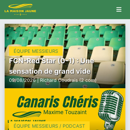
ÉQUIPE MESSIEURS
FCN-Red Star (0-1) : Une
sensation de grand vide
09/08/2026 | Richard Coudrais (2 com)
ÉQUIPE MESSIEURS / PODCAST