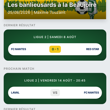
Les banlieusards à la Beaujoire
05/08/2026 | Maxime Touzaint
DERNIER RÉSULTAT
LIGUE 2 | SAMEDI 8 AOÛT
0 - 1
FC NANTES
RED STAR
PROCHAIN MATCH
LIGUE 2 | VENDREDI 14 AOÛT - 20:45
VS
LAVAL
FC NANTES
DERNIER RÉSULTAT