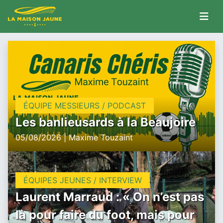
ÉQUIPE MESSIEURS / PODCAST
Les banlieusards à la Beaujoire
05/08/2026 | Maxime Touzaint
ÉQUIPES JEUNES / INTERVIEW
Laurent Marraud : « On n’est pas
là pour faire du foot, mais pour