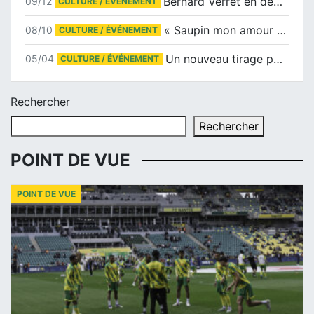
Bernard Verret en dédicaces le samedi 13 décembre à l’Espace Culturel Atlantis
09/12
CULTURE / ÉVÉNEMENT
« Saupin mon amour » au salon du livre de Trentemoult
08/10
CULTURE / ÉVÉNEMENT
Un nouveau tirage pour le Docu-BD
05/04
CULTURE / ÉVÉNEMENT
Rechercher
Rechercher
POINT DE VUE
POINT DE VUE