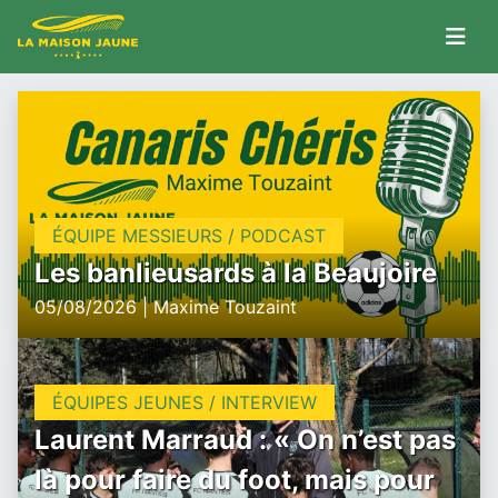
ÉQUIPE MESSIEURS / PODCAST
Les banlieusards à la Beaujoire
05/08/2026 | Maxime Touzaint
ÉQUIPES JEUNES / INTERVIEW
Laurent Marraud : « On n’est pas
là pour faire du foot, mais pour