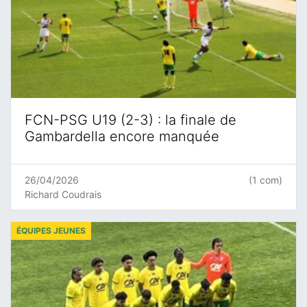
FCN-PSG U19 (2-3) : la finale de
Gambardella encore manquée
26/04/2026
(1 com)
Richard Coudrais
ÉQUIPES JEUNES