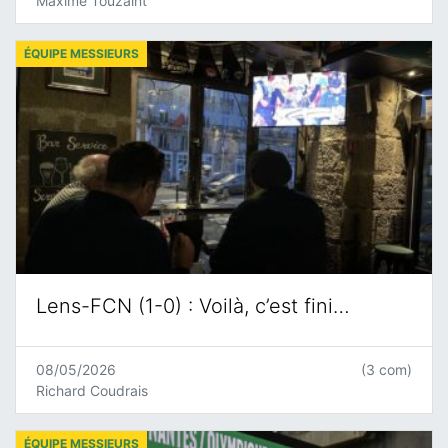
Maxime Touzaint
ÉQUIPE MESSIEURS
Lens-FCN (1-0) : Voilà, c’est fini…
08/05/2026
(3 com)
Richard Coudrais
ÉQUIPE MESSIEURS