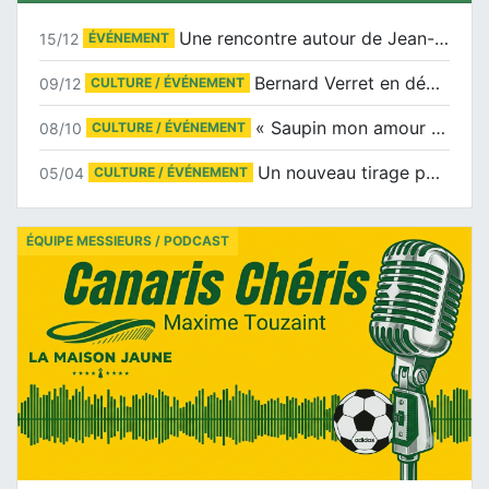
Une rencontre autour de Jean-Claude Suaudeau
15/12
ÉVÉNEMENT
Bernard Verret en dédicaces le samedi 13 décembre à l’Espace Culturel Atlantis
09/12
CULTURE / ÉVÉNEMENT
« Saupin mon amour » au salon du livre de Trentemoult
08/10
CULTURE / ÉVÉNEMENT
Un nouveau tirage pour le Docu-BD
05/04
CULTURE / ÉVÉNEMENT
ÉQUIPE MESSIEURS / PODCAST