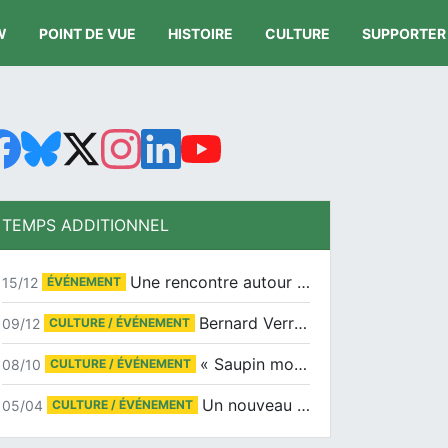
W
POINT DE VUE
HISTOIRE
CULTURE
SUPPORTER
TEMPS ADDITIONNEL
Une rencontre autour de Jean-Claude Suaudeau
15/12
ÉVÉNEMENT
Bernard Verret en dédicaces le samedi 13 décembre à l’Espace Culturel Atlantis
09/12
CULTURE / ÉVÉNEMENT
« Saupin mon amour » au salon du livre de Trentemoult
08/10
CULTURE / ÉVÉNEMENT
Un nouveau tirage pour le Docu-BD
05/04
CULTURE / ÉVÉNEMENT