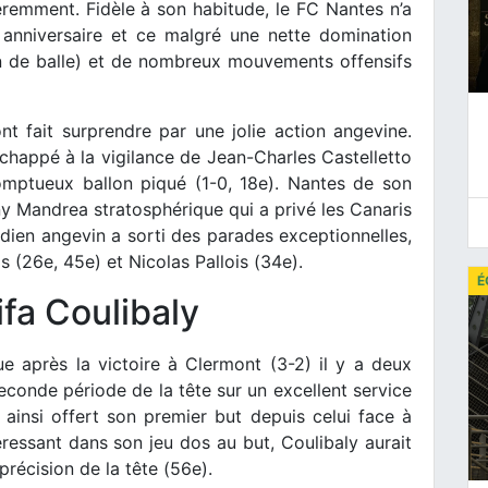
féremment. Fidèle à son habitude, le FC Nantes n’a
 anniversaire et ce malgré une nette domination
on de balle) et de nombreux mouvements offensifs
nt fait surprendre par une jolie action angevine.
échappé à la vigilance de Jean-Charles Castelletto
omptueux ballon piqué (1-0, 18e). Nantes de son
y Mandrea stratosphérique qui a privé les Canaris
rdien angevin a sorti des parades exceptionnelles,
(26e, 45e) et Nicolas Pallois (34e).
É
ifa Coulibaly
e après la victoire à Clermont (3-2) il y a deux
econde période de la tête sur un excellent service
 ainsi offert son premier but depuis celui face à
ressant dans son jeu dos au but, Coulibaly aurait
récision de la tête (56e).