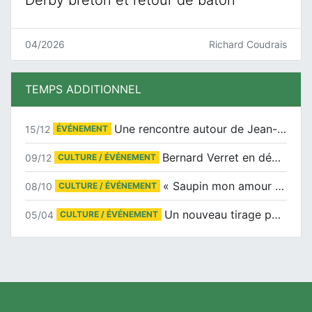
Derby breton et retour de bâton
04/2026
Richard Coudrais
TEMPS ADDITIONNEL
Une rencontre autour de Jean-Claude Suaudeau
15/12
ÉVÉNEMENT
Bernard Verret en dédicaces le samedi 13 décembre à l’Espace Culturel Atlantis
09/12
CULTURE / ÉVÉNEMENT
« Saupin mon amour » au salon du livre de Trentemoult
08/10
CULTURE / ÉVÉNEMENT
Un nouveau tirage pour le Docu-BD
05/04
CULTURE / ÉVÉNEMENT