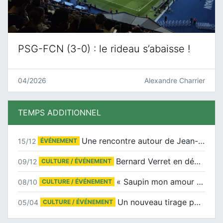
PSG-FCN (3-0) : le rideau s’abaisse !
04/2026
Alexandre Charrier
TEMPS ADDITIONNEL
Une rencontre autour de Jean-Claude Suaudeau
15/12
ÉVÉNEMENT
Bernard Verret en dédicaces le samedi 13 décembre à l’Espace Culturel Atlantis
09/12
CULTURE / ÉVÉNEMENT
« Saupin mon amour » au salon du livre de Trentemoult
08/10
CULTURE / ÉVÉNEMENT
Un nouveau tirage pour le Docu-BD
05/04
CULTURE / ÉVÉNEMENT