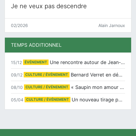
Je ne veux pas descendre
02/2026
Alain Jarnoux
TEMPS ADDITIONNEL
Une rencontre autour de Jean-Claude Suaudeau
15/12
ÉVÉNEMENT
Bernard Verret en dédicaces le samedi 13 décembre à l’Espace Culturel Atlantis
09/12
CULTURE / ÉVÉNEMENT
« Saupin mon amour » au salon du livre de Trentemoult
08/10
CULTURE / ÉVÉNEMENT
Un nouveau tirage pour le Docu-BD
05/04
CULTURE / ÉVÉNEMENT