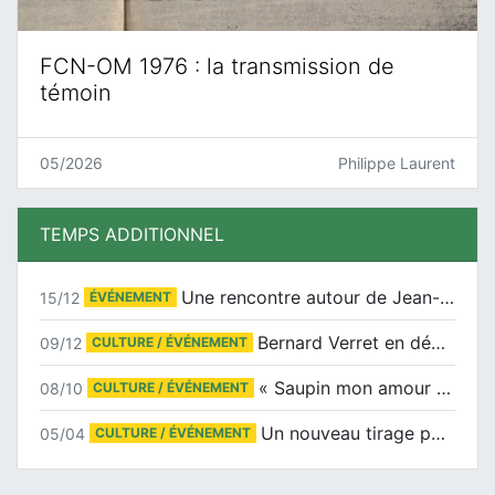
FCN-OM 1976 : la transmission de
témoin
05/2026
Philippe Laurent
TEMPS ADDITIONNEL
Une rencontre autour de Jean-Claude Suaudeau
15/12
ÉVÉNEMENT
Bernard Verret en dédicaces le samedi 13 décembre à l’Espace Culturel Atlantis
09/12
CULTURE / ÉVÉNEMENT
« Saupin mon amour » au salon du livre de Trentemoult
08/10
CULTURE / ÉVÉNEMENT
Un nouveau tirage pour le Docu-BD
05/04
CULTURE / ÉVÉNEMENT