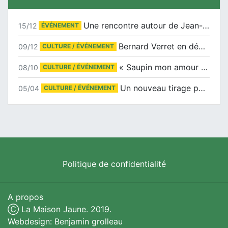
Une rencontre autour de Jean-Claude Suaudeau
15/12
ÉVÉNEMENT
Bernard Verret en dédicaces le samedi 13 décembre à l’Espace Culturel Atlantis
09/12
CULTURE / ÉVÉNEMENT
« Saupin mon amour » au salon du livre de Trentemoult
08/10
CULTURE / ÉVÉNEMENT
Un nouveau tirage pour le Docu-BD
05/04
CULTURE / ÉVÉNEMENT
Politique de confidentialité
A propos
Ⓒ La Maison Jaune. 2019.
Webdesign: Benjamin grolleau