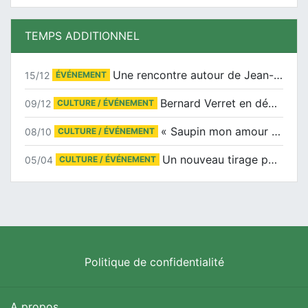
TEMPS ADDITIONNEL
Une rencontre autour de Jean-Claude Suaudeau
15/12
ÉVÉNEMENT
Bernard Verret en dédicaces le samedi 13 décembre à l’Espace Culturel Atlantis
09/12
CULTURE / ÉVÉNEMENT
« Saupin mon amour » au salon du livre de Trentemoult
08/10
CULTURE / ÉVÉNEMENT
Un nouveau tirage pour le Docu-BD
05/04
CULTURE / ÉVÉNEMENT
Politique de confidentialité
A propos