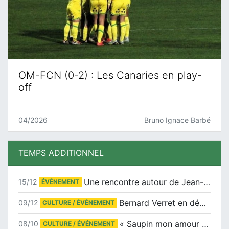
OM-FCN (0-2) : Les Canaries en play-
off
04/2026
Bruno Ignace Barbé
TEMPS ADDITIONNEL
Une rencontre autour de Jean-Claude Suaudeau
15/12
ÉVÉNEMENT
Bernard Verret en dédicaces le samedi 13 décembre à l’Espace Culturel Atlantis
09/12
CULTURE / ÉVÉNEMENT
« Saupin mon amour » au salon du livre de Trentemoult
08/10
CULTURE / ÉVÉNEMENT