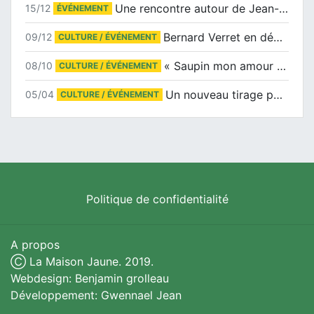
Une rencontre autour de Jean-Claude Suaudeau
15/12
ÉVÉNEMENT
Bernard Verret en dédicaces le samedi 13 décembre à l’Espace Culturel Atlantis
09/12
CULTURE / ÉVÉNEMENT
« Saupin mon amour » au salon du livre de Trentemoult
08/10
CULTURE / ÉVÉNEMENT
Un nouveau tirage pour le Docu-BD
05/04
CULTURE / ÉVÉNEMENT
Politique de confidentialité
A propos
Ⓒ La Maison Jaune. 2019.
Webdesign: Benjamin grolleau
Développement: Gwennael Jean