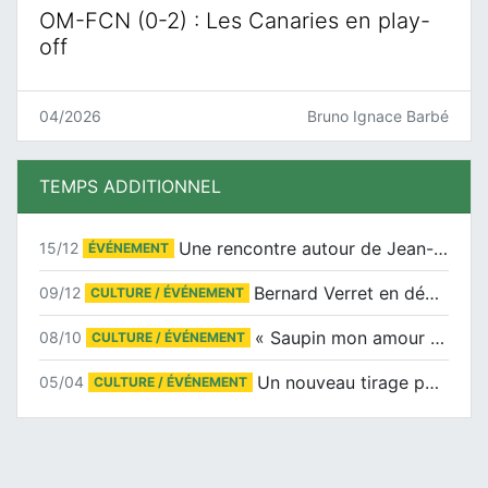
OM-FCN (0-2) : Les Canaries en play-
off
04/2026
Bruno Ignace Barbé
TEMPS ADDITIONNEL
Une rencontre autour de Jean-Claude Suaudeau
15/12
ÉVÉNEMENT
Bernard Verret en dédicaces le samedi 13 décembre à l’Espace Culturel Atlantis
09/12
CULTURE / ÉVÉNEMENT
« Saupin mon amour » au salon du livre de Trentemoult
08/10
CULTURE / ÉVÉNEMENT
Un nouveau tirage pour le Docu-BD
05/04
CULTURE / ÉVÉNEMENT