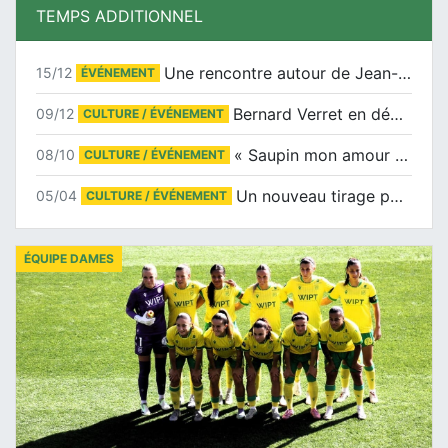
TEMPS ADDITIONNEL
Une rencontre autour de Jean-Claude Suaudeau
15/12
ÉVÉNEMENT
Bernard Verret en dédicaces le samedi 13 décembre à l’Espace Culturel Atlantis
09/12
CULTURE / ÉVÉNEMENT
« Saupin mon amour » au salon du livre de Trentemoult
08/10
CULTURE / ÉVÉNEMENT
Un nouveau tirage pour le Docu-BD
05/04
CULTURE / ÉVÉNEMENT
ÉQUIPE DAMES