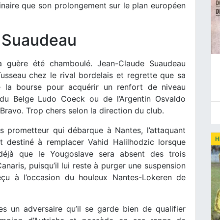
inaire que son prolongement sur le plan européen
 Suaudeau
’a guère été chamboulé. Jean-Claude Suaudeau
usseau chez le rival bordelais et regrette que sa
e la bourse pour acquérir un renfort de niveau
ve du Belge Ludo Coeck ou de l’Argentin Osvaldo
Bravo. Trop chers selon la direction du club.
is prometteur qui débarque à Nantes, l’attaquant
H
t destiné à remplacer Vahid Halilhodzic lorsque
t déjà que le Yougoslave sera absent des trois
aris, puisqu’il lui reste à purger une suspension
reçu à l’occasion du houleux Nantes-Lokeren de
 un adversaire qu’il se garde bien de qualifier