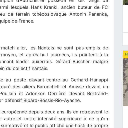
ampion d’Autriche et possède en ses rangs de
parmi lesquels Hans Krankl, ancien buteur de FC
ieu de terrain tchécoslovaque Antonin Panenka,
équipe de France.
 match aller, les Nantais ne sont pas emplis de
moyen, et après huit journées, ils pointent à la
H
tonnant leader auxerrois. Gérard Buscher, malgré
in du collectif nantais.
risé au poste d’avant-centre au Gerhard-Hanappi
touré des ailiers Baronchelli et Amisse devant un
oullain et Adonkor. Derrière, devant Bertrand-
or défensif Bibard-Bossis-Rio-Ayache.
 européenne depuis deux ans. Ils en retrouvent le
e autre et cette intensité supérieure à ce qu’on
surmotivé et le public affiche une hostilité propre