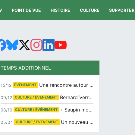
W
POINT DE VUE
HISTOIRE
CULTURE
SUPPORTER
TEMPS ADDITIONNEL
Une rencontre autour de Jean-Claude Suaudeau
15/12
ÉVÉNEMENT
Bernard Verret en dédicaces le samedi 13 décembre à l’Espace Culturel Atlantis
09/12
CULTURE / ÉVÉNEMENT
« Saupin mon amour » au salon du livre de Trentemoult
08/10
CULTURE / ÉVÉNEMENT
Un nouveau tirage pour le Docu-BD
05/04
CULTURE / ÉVÉNEMENT