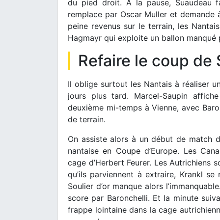
du pied droit. A la pause, Suaudeau fa
remplace par Oscar Muller et demande à 
peine revenus sur le terrain, les Nanta
Hagmayr qui exploite un ballon manqué pa
Refaire le coup de 
Il oblige surtout les Nantais à réaliser 
jours plus tard. Marcel-Saupin affic
deuxième mi-temps à Vienne, avec Baronc
de terrain.
On assiste alors à un début de match de 
nantaise en Coupe d’Europe. Les Canari
cage d’Herbert Feurer. Les Autrichiens s
qu’ils parviennent à extraire, Krankl s
Soulier d’or manque alors l’immanquable. 
score par Baronchelli. Et la minute suiv
frappe lointaine dans la cage autrichienn