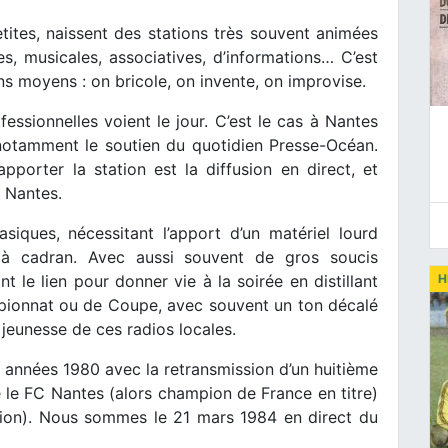
tites, naissent des stations très souvent animées
s, musicales, associatives, d’informations… C’est
s moyens : on bricole, on invente, on improvise.
essionnelles voient le jour. C’est le cas à Nantes
notamment le soutien du quotidien Presse-Océan.
porter la station est la diffusion en direct, et
 Nantes.
siques, nécessitant l’apport d’un matériel lourd
à cadran. Avec aussi souvent de gros soucis
H
t le lien pour donner vie à la soirée en distillant
mpionnat ou de Coupe, avec souvent un ton décalé
 jeunesse de ces radios locales.
 années 1980 avec la retransmission d’un huitième
 le FC Nantes (alors champion de France en titre)
sion). Nous sommes le 21 mars 1984 en direct du