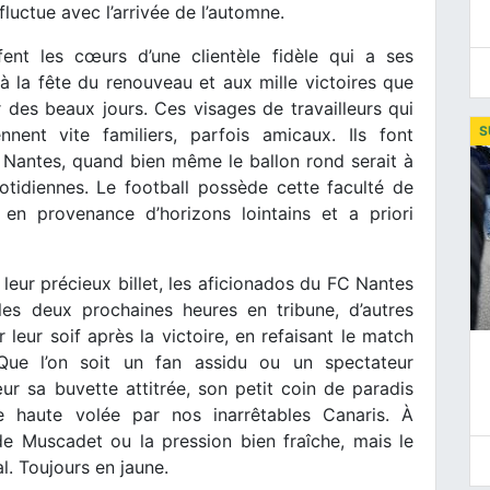
fluctue avec l’arrivée de l’automne.
ffent les cœurs d’une clientèle fidèle qui a ses
 à la fête du renouveau et aux mille victoires que
 des beaux jours. Ces visages de travailleurs qui
S
nnent vite familiers, parfois amicaux. Ils font
C Nantes, quand bien même le ballon rond serait à
otidiennes. Le football possède cette faculté de
en provenance d’horizons lointains et a priori
eur précieux billet, les aficionados du FC Nantes
les deux prochaines heures en tribune, d’autres
leur soif après la victoire, en refaisant le match
 Que l’on soit un fan assidu ou un spectateur
r sa buvette attitrée, son petit coin de paradis
e haute volée par nos inarrêtables Canaris. À
de Muscadet ou la pression bien fraîche, mais le
l. Toujours en jaune.