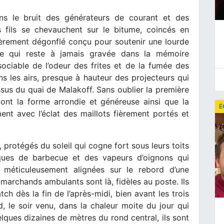
ns le bruit des générateurs de courant et des
s fils se chevauchent sur le bitume, coincés en
gèrement dégonflé conçu pour soutenir une lourde
le qui reste à jamais gravée dans la mémoire
sociable de l’odeur des frites et de la fumée des
 les airs, presque à hauteur des projecteurs qui
dessus du quai de Malakoff. Sans oublier la première
dont la forme arrondie et généreuse ainsi que la
É
ent avec l’éclat des maillots fièrement portés et
t, protégés du soleil qui cogne fort sous leurs toits
aques de barbecue et des vapeurs d’oignons qui
a méticuleusement alignées sur le rebord d’une
marchands ambulants sont là, fidèles au poste. Ils
h dès la fin de l’après-midi, bien avant les trois
 le soir venu, dans la chaleur moite du jour qui
lques dizaines de mètres du rond central, ils sont