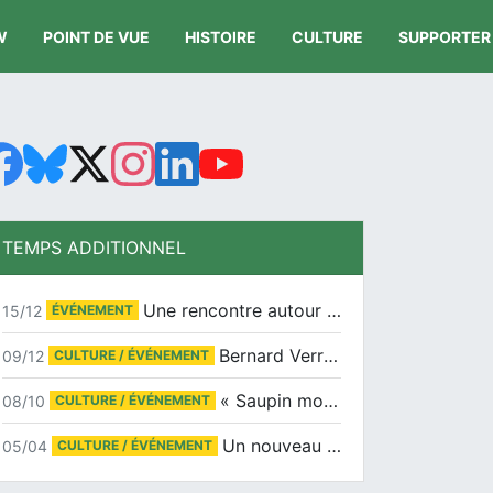
W
POINT DE VUE
HISTOIRE
CULTURE
SUPPORTER
TEMPS ADDITIONNEL
Une rencontre autour de Jean-Claude Suaudeau
15/12
ÉVÉNEMENT
Bernard Verret en dédicaces le samedi 13 décembre à l’Espace Culturel Atlantis
09/12
CULTURE / ÉVÉNEMENT
« Saupin mon amour » au salon du livre de Trentemoult
08/10
CULTURE / ÉVÉNEMENT
Un nouveau tirage pour le Docu-BD
05/04
CULTURE / ÉVÉNEMENT