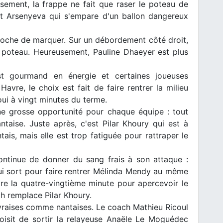
sement, la frappe ne fait que raser le poteau de
est Arsenyeva qui s'empare d'un ballon dangereux
roche de marquer. Sur un débordement côté droit,
 poteau. Heureusement, Pauline Dhaeyer est plus
st gourmand en énergie et certaines joueuses
vre, le choix est fait de faire rentrer la milieu
ui à vingt minutes du terme.
ne grosse opportunité pour chaque équipe : tout
taise. Juste après, c'est Pilar Khoury qui est à
ais, mais elle est trop fatiguée pour rattraper le
ontinue de donner du sang frais à son attaque :
ui sort pour faire rentrer Mélinda Mendy au même
dre la quatre-vingtième minute pour apercevoir le
 remplace Pilar Khoury.
avraises comme nantaises. Le coach Mathieu Ricoul
hoisit de sortir la relayeuse Anaële Le Moguédec