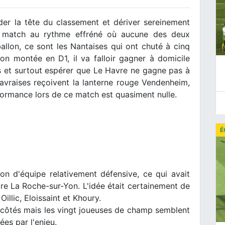
der la tête du classement et dériver sereinement
n match au rythme effréné où aucune des deux
allon, ce sont les Nantaises qui ont chuté à cinq
ion montée en D1, il va falloir gagner à domicile
s et surtout espérer que Le Havre ne gagne pas à
Havraises reçoivent la lanterne rouge Vendenheim,
formance lors de ce match est quasiment nulle.
É
ion d'équipe relativement défensive, ce qui avait
tre La Roche-sur-Yon. L'idée était certainement de
illic, Eloissaint et Khoury.
côtés mais les vingt joueuses de champ semblent
es par l'enjeu.