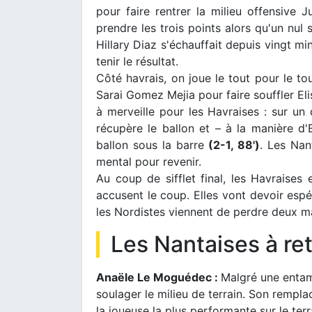
pour faire rentrer la milieu offensive 
prendre les trois points alors qu'un nul 
Hillary Diaz s'échauffait depuis vingt min
tenir le résultat.
Côté havrais, on joue le tout pour le to
Sarai Gomez Mejia pour faire souffler Eli
à merveille pour les Havraises : sur un 
récupère le ballon et – à la manière d
ballon sous la barre
(2-1, 88')
. Les Nant
mental pour revenir.
Au coup de sifflet final, les Havraises 
accusent le coup. Elles vont devoir espér
les Nordistes viennent de perdre deux ma
Les Nantaises à ret
Anaële Le Moguédec :
Malgré une entame
soulager le milieu de terrain. Son rempla
la joueuse la plus performante sur le terr