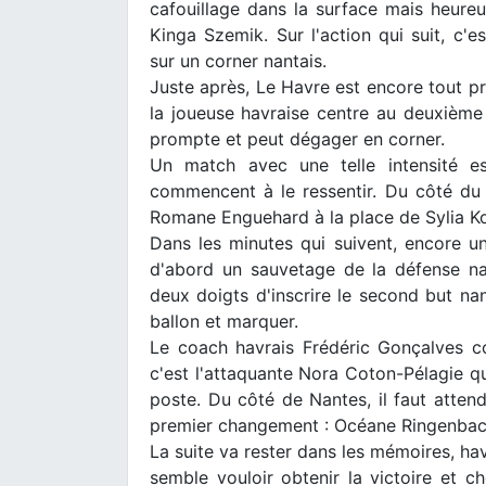
cafouillage dans la surface mais heureu
Kinga Szemik. Sur l'action qui suit, c'
sur un corner nantais.
Juste après, Le Havre est encore tout p
la joueuse havraise centre au deuxième
prompte et peut dégager en corner.
Un match avec une telle intensité e
commencent à le ressentir. Du côté du Ha
Romane Enguehard à la place de Sylia Ko
Dans les minutes qui suivent, encore u
d'abord un sauvetage de la défense nan
deux doigts d'inscrire le second but nant
ballon et marquer.
Le coach havrais Frédéric Gonçalves c
c'est l'attaquante Nora Coton-Pélagie q
poste. Du côté de Nantes, il faut atten
premier changement : Océane Ringenbach
La suite va rester dans les mémoires, h
semble vouloir obtenir la victoire et c