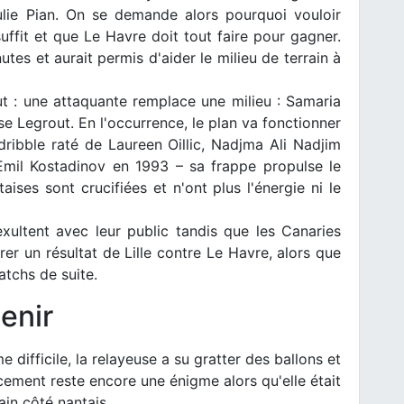
Julie Pian. On se demande alors pourquoi vouloir
suffit et que Le Havre doit tout faire pour gagner.
utes et aurait permis d'aider le milieu de terrain à
ut : une attaquante remplace une milieu : Samaria
se Legrout. En l'occurrence, le plan va fonctionner
dribble raté de Laureen Oillic, Nadjma Ali Nadjim
'Emil Kostadinov en 1993 – sa frappe propulse le
aises sont crucifiées et n'ont plus l'énergie ni le
exultent avec leur public tandis que les Canaries
er un résultat de Lille contre Le Havre, alors que
tchs de suite.
enir
 difficile, la relayeuse a su gratter des ballons et
cement reste encore une énigme alors qu'elle était
ain côté nantais.