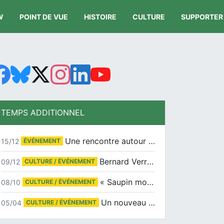
W
POINT DE VUE
HISTOIRE
CULTURE
SUPPORTER
TEMPS ADDITIONNEL
Une rencontre autour de Jean-Claude Suaudeau
15/12
ÉVÉNEMENT
Bernard Verret en dédicaces le samedi 13 décembre à l’Espace Culturel Atlantis
09/12
CULTURE / ÉVÉNEMENT
« Saupin mon amour » au salon du livre de Trentemoult
08/10
CULTURE / ÉVÉNEMENT
Un nouveau tirage pour le Docu-BD
05/04
CULTURE / ÉVÉNEMENT