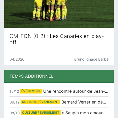
OM-FCN (0-2) : Les Canaries en play-
off
04/2026
Bruno Ignace Barbé
TEMPS ADDITIONNEL
Une rencontre autour de Jean-Claude Suaudeau
15/12
ÉVÉNEMENT
Bernard Verret en dédicaces le samedi 13 décembre à l’Espace Culturel Atlantis
09/12
CULTURE / ÉVÉNEMENT
« Saupin mon amour » au salon du livre de Trentemoult
08/10
CULTURE / ÉVÉNEMENT