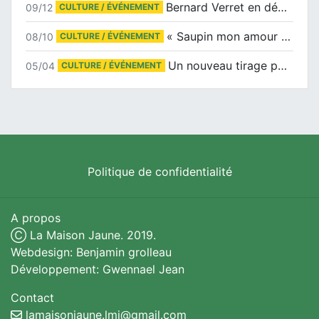
Bernard Verret en dédicaces le samedi 13 décembre à l’Espace Culturel Atlantis
09/12
CULTURE / ÉVÉNEMENT
« Saupin mon amour » au salon du livre de Trentemoult
08/10
CULTURE / ÉVÉNEMENT
Un nouveau tirage pour le Docu-BD
05/04
CULTURE / ÉVÉNEMENT
Politique de confidentialité
A propos
Ⓒ La Maison Jaune. 2019.
Webdesign: Benjamin grolleau
Développement: Gwennael Jean
Contact
lamaisonjaune.lmj@gmail.com