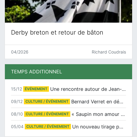
Derby breton et retour de bâton
04/2026
Richard Coudrais
TEMPS ADDITIONNEL
Une rencontre autour de Jean-Claude Suaudeau
15/12
ÉVÉNEMENT
Bernard Verret en dédicaces le samedi 13 décembre à l’Espace Culturel Atlantis
09/12
CULTURE / ÉVÉNEMENT
« Saupin mon amour » au salon du livre de Trentemoult
08/10
CULTURE / ÉVÉNEMENT
Un nouveau tirage pour le Docu-BD
05/04
CULTURE / ÉVÉNEMENT