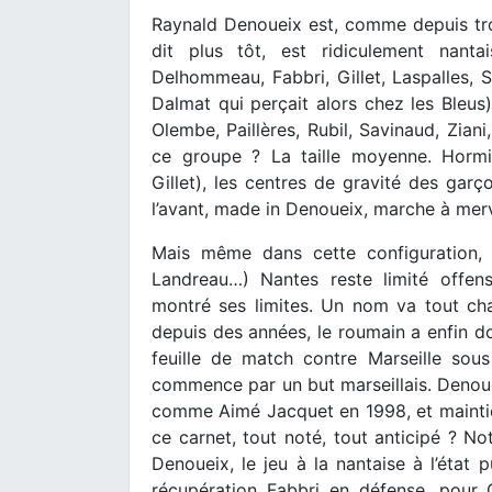
Raynald Denoueix est, comme depuis tro
dit plus tôt, est ridiculement nanta
Delhommeau, Fabbri, Gillet, Laspalles, S
Dalmat qui perçait alors chez les Bleus
Olembe, Paillères, Rubil, Savinaud, Ziani
ce groupe ? La taille moyenne. Hormi
Gillet), les centres de gravité des garç
l’avant, made in Denoueix, marche à merv
Mais même dans cette configuration, 
Landreau…) Nantes reste limité offen
montré ses limites. Un nom va tout cha
depuis des années, le roumain a enfin do
feuille de match contre Marseille sous
commence par un but marseillais. Denouei
comme Aimé Jacquet en 1998, et maintien
ce carnet, tout noté, tout anticipé ? N
Denoueix, le jeu à la nantaise à l’état
récupération Fabbri en défense, pour C