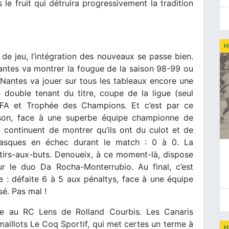
le fruit qui détruira progressivement la tradition
H
 de jeu, l’intégration des nouveaux se passe bien.
Nantes va montrer la fougue de la saison 98-99 ou
 Nantes va jouer sur tous les tableaux encore une
 double tenant du titre, coupe de la ligue (seul
FA et Trophée des Champions. Et c’est par ce
aison, face à une superbe équipe championne de
 continuent de montrer qu’ils ont du culot et de
négasques en échec durant le match : 0 à 0. La
tirs-aux-buts. Denoueix, à ce moment-là, dispose
ur le duo Da Rocha-Monterrubio. Au final, c’est
e : défaite 6 à 5 aux pénaltys, face à une équipe
sé. Pas mal !
ace au RC Lens de Rolland Courbis. Les Canaris
maillots Le Coq Sportif, qui met certes un terme à
H