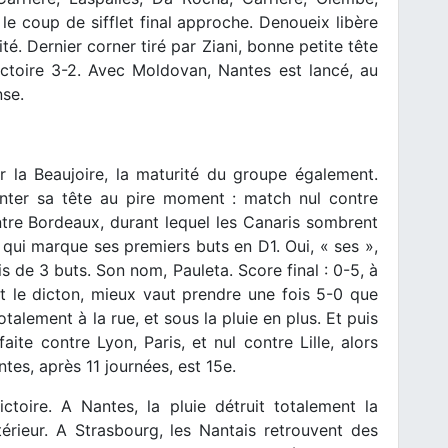
t le coup de sifflet final approche. Denoueix libère
té. Dernier corner tiré par Ziani, bonne petite tête
victoire 3-2. Avec Moldovan, Nantes est lancé, au
nse.
er la Beaujoire, la maturité du groupe également.
nter sa tête au pire moment : match nul contre
tre Bordeaux, durant lequel les Canaris sombrent
qui marque ses premiers buts en D1. Oui, « ses »,
is de 3 buts. Son nom, Pauleta. Score final : 0-5, à
 le dicton, mieux vaut prendre une fois 5-0 que
otalement à la rue, et sous la pluie en plus. Et puis
aite contre Lyon, Paris, et nul contre Lille, alors
tes, après 11 journées, est 15e.
ictoire. A Nantes, la pluie détruit totalement la
térieur. A Strasbourg, les Nantais retrouvent des