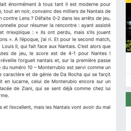
plait énormément à tous tant il est moderne pour
e, tout en noir, convainc des milliers de Nantais de
 contre Lens ? Défaite 0-2 dans les arrêts de jeu.
onnelle pour résumer la rencontre : ayant assisté
 m’explique : « Ils ont perdu, mais s’ils jouent
s ». A l’époque, j’ai ri. Et pour le second match,
 Louis II, qui fait face aux Nantais. C’est alors que
nutes de jeu, le score est de 4-1 pour Nantes !
veille l’orgueil nantais et, sur la première passe
ire du numéro 10 – Monterrubio est servi comme un
de caractère et de génie de Da Rocha qui se farçit
t en lucarne, celui de Monterubio encore sur un
placée de Ziani, qui se sent déjà comme chez lui
orme.
et l’excellent, mais les Nantais vont avoir du mal