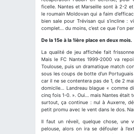
ficelle. Nantes et Marseille sont à 2-2 e
le roumain Moldovan qui a faim d’efficaci
bien sale pour Trévisan qui s’incline : 
complet… du moins, c’est ce que l'on pe
De la 15e à la 1ière place en deux mois.
La qualité de jeu affichée fait frissonn
Mais le FC Nantes 1999-2000 va repoi
Toulouse, puis un dramatique match con
sous les coups de botte d’un Portuguais 
car il ne se contentera pas de 1, de 2 ma
domicile… Landreau blague « comme dit
cinq fois 1-0. ». Oui… mais Nantes était t
surtout, ça continue : nul à Auxerre, déf
petit promu avec le vent dans le dos. Nan
Il faut un réveil, quelque chose, une v
pelouse, alors on ira se défouler à l’ex