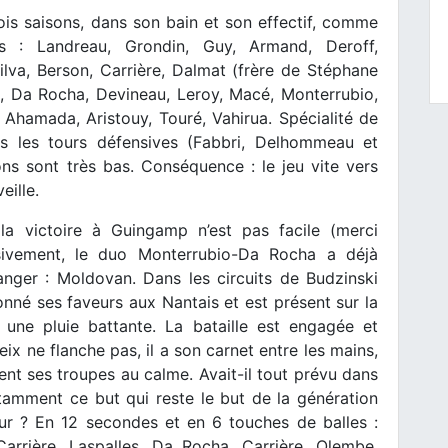
is saisons, dans son bain et son effectif, comme
is : Landreau, Grondin, Guy, Armand, Deroff,
ilva, Berson, Carrière, Dalmat (frère de Stéphane
), Da Rocha, Devineau, Leroy, Macé, Monterrubio,
, Ahamada, Aristouy, Touré, Vahirua. Spécialité de
s les tours défensives (Fabbri, Delhommeau et
ons sont très bas. Conséquence : le jeu vite vers
eille.
la victoire à Guingamp n’est pas facile (merci
sivement, le duo Monterrubio-Da Rocha a déjà
nger : Moldovan. Dans les circuits de Budzinski
nné ses faveurs aux Nantais et est présent sur la
 une pluie battante. La bataille est engagée et
x ne flanche pas, il a son carnet entre les mains,
t ses troupes au calme. Avait-il tout prévu dans
otamment ce but qui reste le but de la génération
 pur ? En 12 secondes et en 6 touches de balles :
arrière, Laspalles, Da Rocha, Carrière, Olembe,