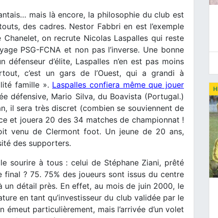
antais… mais là encore, la philosophie du club est
touts, des cadres. Nestor Fabbri en est l’exemple
 Chanelet, on recrute Nicolas Laspalles qui reste
voyage PSG-FCNA et non pas l’inverse. Une bonne
 défenseur d’élite, Laspalles n’en est pas moins
rtout, c’est un gars de l’Ouest, qui a grandi à
ité famille ».
Laspalles confiera même que jouer
H
vée défensive, Mario Silva, du Boavista (Portugal.)
n, il sera très discret (combien se souviennent de
cace et jouera 20 des 34 matches de championnat !
roit venu de Clermont foot. Un jeune de 20 ans,
osité des supporters.
le sourire à tous : celui de Stéphane Ziani, prêté
 final ? 75. 75% des joueurs sont issus du centre
un détail près. En effet, au mois de juin 2000, le
ure en tant qu’investisseur du club validée par le
n émeut particulièrement, mais l’arrivée d’un volet