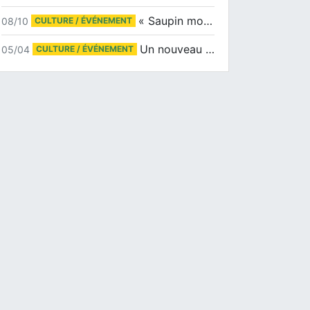
« Saupin mon amour » au salon du livre de Trentemoult
08/10
CULTURE / ÉVÉNEMENT
Un nouveau tirage pour le Docu-BD
05/04
CULTURE / ÉVÉNEMENT