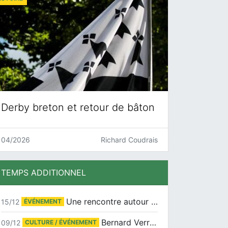
Derby breton et retour de bâton
04/2026
Richard Coudrais
TEMPS ADDITIONNEL
Une rencontre autour de Jean-Claude Suaudeau
15/12
ÉVÉNEMENT
Bernard Verret en dédicaces le samedi 13 décembre à l’Espace Culturel Atlantis
09/12
CULTURE / ÉVÉNEMENT