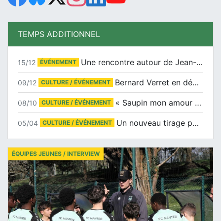
TEMPS ADDITIONNEL
Une rencontre autour de Jean-Claude Suaudeau
15/12
ÉVÉNEMENT
Bernard Verret en dédicaces le samedi 13 décembre à l’Espace Culturel Atlantis
09/12
CULTURE / ÉVÉNEMENT
« Saupin mon amour » au salon du livre de Trentemoult
08/10
CULTURE / ÉVÉNEMENT
Un nouveau tirage pour le Docu-BD
05/04
CULTURE / ÉVÉNEMENT
ÉQUIPES JEUNES / INTERVIEW