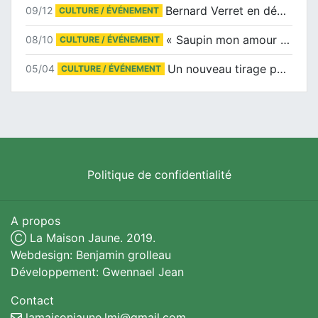
Bernard Verret en dédicaces le samedi 13 décembre à l’Espace Culturel Atlantis
09/12
CULTURE / ÉVÉNEMENT
« Saupin mon amour » au salon du livre de Trentemoult
08/10
CULTURE / ÉVÉNEMENT
Un nouveau tirage pour le Docu-BD
05/04
CULTURE / ÉVÉNEMENT
Politique de confidentialité
A propos
Ⓒ La Maison Jaune. 2019.
Webdesign: Benjamin grolleau
Développement: Gwennael Jean
Contact
lamaisonjaune.lmj@gmail.com