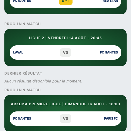
0 - 1
FC NANTES
RED STAR
PROCHAIN MATCH
LIGUE 2 | VENDREDI 14 AOÛT - 20:45
VS
LAVAL
FC NANTES
DERNIER RÉSULTAT
Aucun résultat disponible pour le moment.
PROCHAIN MATCH
ARKEMA PREMIÈRE LIGUE | DIMANCHE 16 AOÛT - 18:00
VS
FC NANTES
PARIS FC