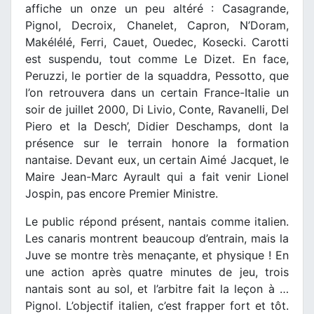
affiche un onze un peu altéré : Casagrande,
Pignol, Decroix, Chanelet, Capron, N’Doram,
Makélélé, Ferri, Cauet, Ouedec, Kosecki. Carotti
est suspendu, tout comme Le Dizet. En face,
Peruzzi, le portier de la squaddra, Pessotto, que
l’on retrouvera dans un certain France-Italie un
soir de juillet 2000, Di Livio, Conte, Ravanelli, Del
Piero et la Desch’, Didier Deschamps, dont la
présence sur le terrain honore la formation
nantaise. Devant eux, un certain Aimé Jacquet, le
Maire Jean-Marc Ayrault qui a fait venir Lionel
Jospin, pas encore Premier Ministre.
Le public répond présent, nantais comme italien.
Les canaris montrent beaucoup d’entrain, mais la
Juve se montre très menaçante, et physique ! En
une action après quatre minutes de jeu, trois
nantais sont au sol, et l’arbitre fait la leçon à …
Pignol. L’objectif italien, c’est frapper fort et tôt.