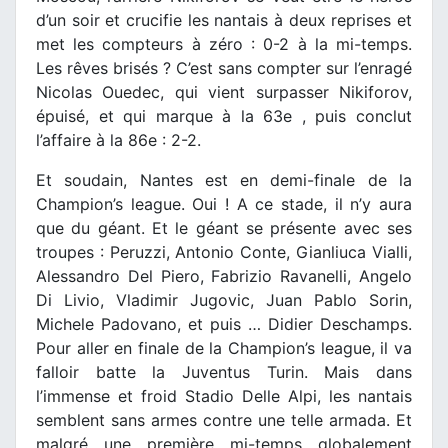
d’un soir et crucifie les nantais à deux reprises et
met les compteurs à zéro : 0-2 à la mi-temps.
Les rêves brisés ? C’est sans compter sur l’enragé
Nicolas Ouedec, qui vient surpasser Nikiforov,
épuisé, et qui marque à la 63e , puis conclut
l’affaire à la 86e : 2-2.
Et soudain, Nantes est en demi-finale de la
Champion’s league. Oui ! A ce stade, il n’y aura
que du géant. Et le géant se présente avec ses
troupes : Peruzzi, Antonio Conte, Gianliuca Vialli,
Alessandro Del Piero, Fabrizio Ravanelli, Angelo
Di Livio, Vladimir Jugovic, Juan Pablo Sorin,
Michele Padovano, et puis … Didier Deschamps.
Pour aller en finale de la Champion’s league, il va
falloir batte la Juventus Turin. Mais dans
l’immense et froid Stadio Delle Alpi, les nantais
semblent sans armes contre une telle armada. Et
malgré une première mi-temps globalement