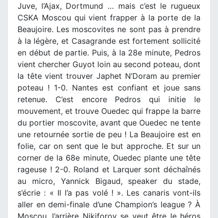
Juve, l’Ajax, Dortmund … mais c’est le rugueux
CSKA Moscou qui vient frapper à la porte de la
Beaujoire. Les moscovites ne sont pas à prendre
à la légère, et Casagrande est fortement sollicité
en début de partie. Puis, à la 28e minute, Pedros
vient chercher Guyot loin au second poteau, dont
la tête vient trouver Japhet N’Doram au premier
poteau ! 1-0. Nantes est confiant et joue sans
retenue. C’est encore Pedros qui initie le
mouvement, et trouve Ouedec qui frappe la barre
du portier moscovite, avant que Ouedec ne tente
une retournée sortie de peu ! La Beaujoire est en
folie, car on sent que le but approche. Et sur un
corner de la 68e minute, Ouedec plante une tête
rageuse ! 2-0. Roland et Larquer sont déchaînés
au micro, Yannick Bigaud, speaker du stade,
s’écrie : « Il l’a pas volé ! ». Les canaris vont-ils
aller en demi-finale d’une Champion’s league ? À
Moscou, l’arrière Nikiforov se veut être le héros