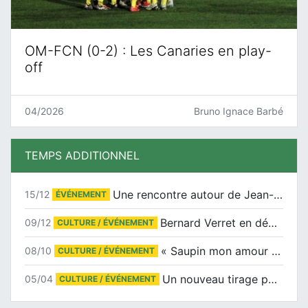
OM-FCN (0-2) : Les Canaries en play-
off
04/2026
Bruno Ignace Barbé
TEMPS ADDITIONNEL
Une rencontre autour de Jean-Claude Suaudeau
15/12
ÉVÉNEMENT
Bernard Verret en dédicaces le samedi 13 décembre à l’Espace Culturel Atlantis
09/12
CULTURE / ÉVÉNEMENT
« Saupin mon amour » au salon du livre de Trentemoult
08/10
CULTURE / ÉVÉNEMENT
Un nouveau tirage pour le Docu-BD
05/04
CULTURE / ÉVÉNEMENT