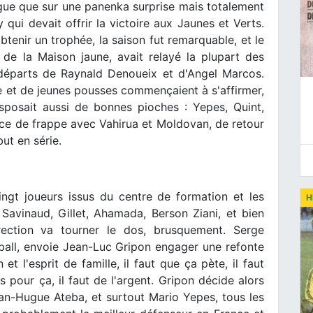
igue que sur une panenka surprise mais totalement
qui devait offrir la victoire aux Jaunes et Verts.
tenir un trophée, la saison fut remarquable, et le
 de la Maison jaune, avait relayé la plupart des
s départs de Raynald Denoueix et d'Angel Marcos.
e et de jeunes pousses commençaient à s'affirmer,
sposait aussi de bonnes pioches : Yepes, Quint,
orce de frappe avec Vahirua et Moldovan, de retour
ut en série.
ngt joueurs issus du centre de formation et les
H
Savinaud, Gillet, Ahamada, Berson Ziani, et bien
rection va tourner le dos, brusquement. Serge
tball, envoie Jean-Luc Gripon engager une refonte
et l'esprit de famille, il faut que ça pète, il faut
s pour ça, il faut de l'argent. Gripon décide alors
an-Hugue Ateba, et surtout Mario Yepes, tous les