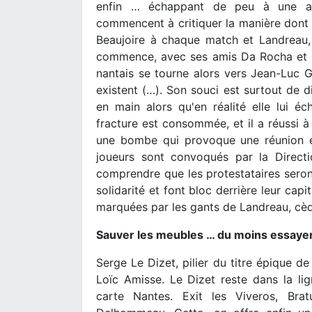
enfin … échappant de peu à une aut
commencent à critiquer la manière dont 
Beaujoire à chaque match et Landreau, 
commence, avec ses amis Da Rocha et S
nantais se tourne alors vers Jean-Luc Gr
existent (…). Son souci est surtout de di
en main alors qu'en réalité elle lui éc
fracture est consommée, et il a réussi à 
une bombe qui provoque une réunion ext
joueurs sont convoqués par la Directi
comprendre que les protestataires seron
solidarité et font bloc derrière leur cap
marquées par les gants de Landreau, cèd
Sauver les meubles … du moins essaye
Serge Le Dizet, pilier du titre épique de
Loïc Amisse. Le Dizet reste dans la lig
carte Nantes. Exit les Viveros, Bra