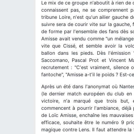
Le mix de ce groupe n'aboutit à rien de c
connaissent pas, ne se comprennent p
tribune Loire, n'est qu'un ailier gauche d
suivre sera de courir vite sur la gauche, 
de forme par l'ensemble des fans dès so
Amisse avait vendu comme "un mélange d
vite que Cissé, et semble avoir la volo
ballon dans les pieds. Dès l'émissio
Saccomano, Pascal Prot et Vincent Mac
recrutement : "C'est vraiment, silence o
fantoche", "Amisse a-t'il le poids ? Est-ce
Après un été dans l'anonymat où Nantes 
(le dernier match européen du club en 
victoire, n'a marqué que trois but, 
commencent à pourrir l'ambiance, déjà 
de Loïc Amisse, enchaîne les mauvaises s
efficace, souhaite être le numéro 9 prior
magique contre Lens. Il faut attendre la