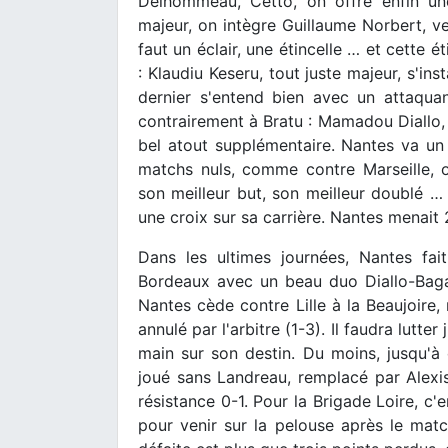
Delhommeau, Cetto, on offre enfin un
majeur, on intègre Guillaume Norbert, ve
faut un éclair, une étincelle … et cette 
: Klaudiu Keseru, tout juste majeur, s'ins
dernier s'entend bien avec un attaqua
contrairement à Bratu : Mamadou Diallo, 
bel atout supplémentaire. Nantes va un p
matchs nuls, comme contre Marseille, 
son meilleur but, son meilleur doublé … 
une croix sur sa carrière. Nantes menait 
Dans les ultimes journées, Nantes fai
Bordeaux avec un beau duo Diallo-Bagayok
Nantes cède contre Lille à la Beaujoire
annulé par l'arbitre (1-3). Il faudra lutt
main sur son destin. Du moins, jusqu'à 
joué sans Landreau, remplacé par Alexi
résistance 0-1. Pour la Brigade Loire, c'e
pour venir sur la pelouse après le match