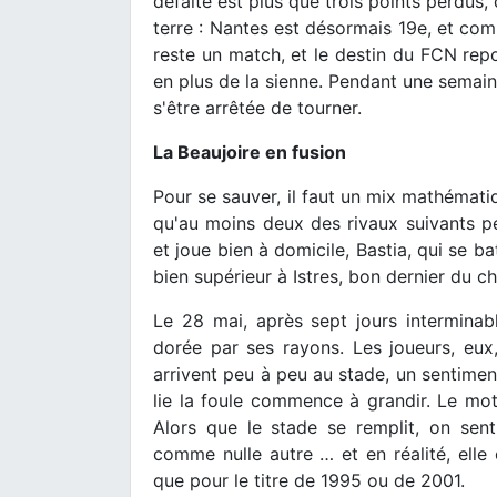
défaite est plus que trois points perdus,
terre : Nantes est désormais 19e, et comp
reste un match, et le destin du FCN repo
en plus de la sienne. Pendant une semai
s'être arrêtée de tourner.
La Beaujoire en fusion
Pour se sauver, il faut un mix mathématiq
qu'au moins deux des rivaux suivants pe
et joue bien à domicile, Bastia, qui se b
bien supérieur à Istres, bon dernier du 
Le 28 mai, après sept jours interminable
dorée par ses rayons. Les joueurs, eux,
arrivent peu à peu au stade, un sentime
lie la foule commence à grandir. Le mot
Alors que le stade se remplit, on sent
comme nulle autre … et en réalité, elle 
que pour le titre de 1995 ou de 2001.