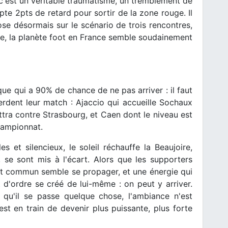
 c'est un véritable traumatisme, un tremblement de
te 2pts de retard pour sortir de la zone rouge. Il
se désormais sur le scénario de trois rencontres,
ne, la planète foot en France semble soudainement
ue qui a 90% de chance de ne pas arriver : il faut
rdent leur match : Ajaccio qui accueille Sochaux
attra contre Strasbourg, et Caen dont le niveau est
championnat.
s et silencieux, le soleil réchauffe la Beaujoire,
 se sont mis à l'écart. Alors que les supporters
nt commun semble se propager, et une énergie qui
 d'ordre se créé de lui-même : on peut y arriver.
 qu'il se passe quelque chose, l'ambiance n'est
est en train de devenir plus puissante, plus forte