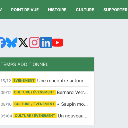
W
POINT DE VUE
HISTOIRE
CULTURE
SUPPORTER
TEMPS ADDITIONNEL
Une rencontre autour de Jean-Claude Suaudeau
15/12
ÉVÉNEMENT
Bernard Verret en dédicaces le samedi 13 décembre à l’Espace Culturel Atlantis
09/12
CULTURE / ÉVÉNEMENT
« Saupin mon amour » au salon du livre de Trentemoult
08/10
CULTURE / ÉVÉNEMENT
Un nouveau tirage pour le Docu-BD
05/04
CULTURE / ÉVÉNEMENT