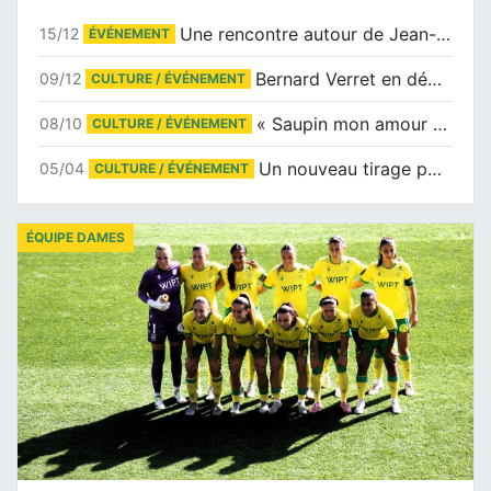
Une rencontre autour de Jean-Claude Suaudeau
15/12
ÉVÉNEMENT
Bernard Verret en dédicaces le samedi 13 décembre à l’Espace Culturel Atlantis
09/12
CULTURE / ÉVÉNEMENT
« Saupin mon amour » au salon du livre de Trentemoult
08/10
CULTURE / ÉVÉNEMENT
Un nouveau tirage pour le Docu-BD
05/04
CULTURE / ÉVÉNEMENT
ÉQUIPE DAMES