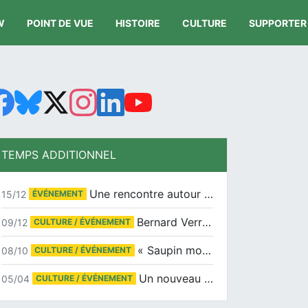
W
POINT DE VUE
HISTOIRE
CULTURE
SUPPORTER
TEMPS ADDITIONNEL
Une rencontre autour de Jean-Claude Suaudeau
15/12
ÉVÉNEMENT
Bernard Verret en dédicaces le samedi 13 décembre à l’Espace Culturel Atlantis
09/12
CULTURE / ÉVÉNEMENT
« Saupin mon amour » au salon du livre de Trentemoult
08/10
CULTURE / ÉVÉNEMENT
Un nouveau tirage pour le Docu-BD
05/04
CULTURE / ÉVÉNEMENT