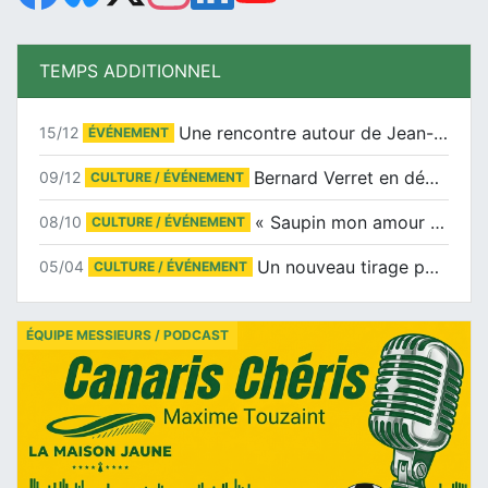
TEMPS ADDITIONNEL
Une rencontre autour de Jean-Claude Suaudeau
15/12
ÉVÉNEMENT
Bernard Verret en dédicaces le samedi 13 décembre à l’Espace Culturel Atlantis
09/12
CULTURE / ÉVÉNEMENT
« Saupin mon amour » au salon du livre de Trentemoult
08/10
CULTURE / ÉVÉNEMENT
Un nouveau tirage pour le Docu-BD
05/04
CULTURE / ÉVÉNEMENT
ÉQUIPE MESSIEURS / PODCAST