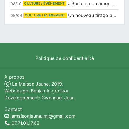
« Saupin mon amour » au salon du livre de Trentemoult
08/10
CULTURE / ÉVÉNEMENT
Un nouveau tirage pour le Docu-BD
05/04
CULTURE / ÉVÉNEMENT
Politique de confidentialité
A propos
Ⓒ La Maison Jaune. 2019.
Webdesign: Benjamin grolleau
Développement: Gwennael Jean
Contact
lamaisonjaune.lmj@gmail.com
07.71.01.17.63