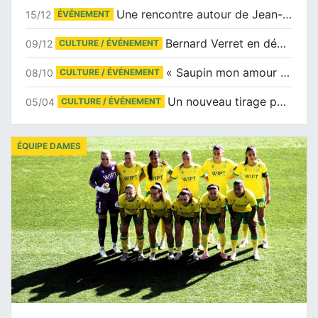
Une rencontre autour de Jean-Claude Suaudeau
15/12
ÉVÉNEMENT
Bernard Verret en dédicaces le samedi 13 décembre à l’Espace Culturel Atlantis
09/12
CULTURE / ÉVÉNEMENT
« Saupin mon amour » au salon du livre de Trentemoult
08/10
CULTURE / ÉVÉNEMENT
Un nouveau tirage pour le Docu-BD
05/04
CULTURE / ÉVÉNEMENT
ÉQUIPE DAMES