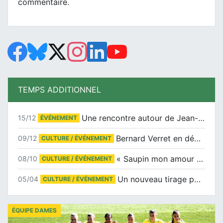
commentaire.
TEMPS ADDITIONNEL
Une rencontre autour de Jean-Claude Suaudeau
15/12
ÉVÉNEMENT
Bernard Verret en dédicaces le samedi 13 décembre à l’Espace Culturel Atlantis
09/12
CULTURE / ÉVÉNEMENT
« Saupin mon amour » au salon du livre de Trentemoult
08/10
CULTURE / ÉVÉNEMENT
Un nouveau tirage pour le Docu-BD
05/04
CULTURE / ÉVÉNEMENT
ÉQUIPE DAMES