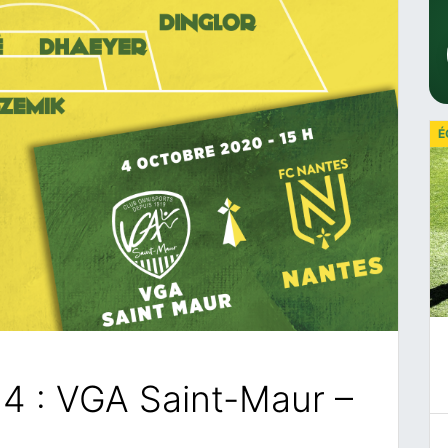
É
 J4 : VGA Saint-Maur –