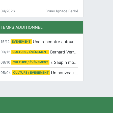
04/2026
Bruno Ignace Barbé
TEMPS ADDITIONNEL
Une rencontre autour de Jean-Claude Suaudeau
15/12
ÉVÉNEMENT
Bernard Verret en dédicaces le samedi 13 décembre à l’Espace Culturel Atlantis
09/12
CULTURE / ÉVÉNEMENT
« Saupin mon amour » au salon du livre de Trentemoult
08/10
CULTURE / ÉVÉNEMENT
Un nouveau tirage pour le Docu-BD
05/04
CULTURE / ÉVÉNEMENT