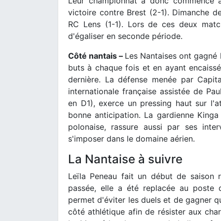
Leur championnat a donc commencé à 
victoire contre Brest (2-1). Dimanche de
RC Lens (1-1). Lors de ces deux match
d'égaliser en seconde période.
Côté nantais –
Les Nantaises ont gagné 
buts à chaque fois et en ayant encaissé
dernière. La défense menée par Capitai
internationale française assistée de Pa
en D1), exerce un pressing haut sur l'a
bonne anticipation. La gardienne Kinga
polonaise, rassure aussi par ses inter
s'imposer dans le domaine aérien.
La Nantaise à suivre
Leïla Peneau fait un début de saison 
passée, elle a été replacée au poste d
permet d'éviter les duels et de gagner qu
côté athlétique afin de résister aux cha