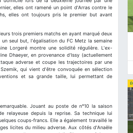
domicile lors de la deuxième journée par une
rnier, elles ont ramené un point d'Arras contre le
s, elles ont toujours pris le premier but avant
leurs trois premiers matchs en ayant marqué deux
 un seul but, l'égalisation du FC Metz la semaine
ne Lorgeré montre une solidité régulière. L'ex-
uline Dhaeyer, en provenance d'Issy (actuellement
ttaque adverse et coupe les trajectoires par une
 Szemik, qui vient d'être convoquée en sélection
ventions et sa grande taille, lui permettant de
É
remarquable. Jouant au poste de n°10 la saison
e relayeuse depuis la reprise. Sa technique lui
elques coups-francs. Elle a également travaillé le
rges licites du milieu adverse. Aux côtés d'Anaële