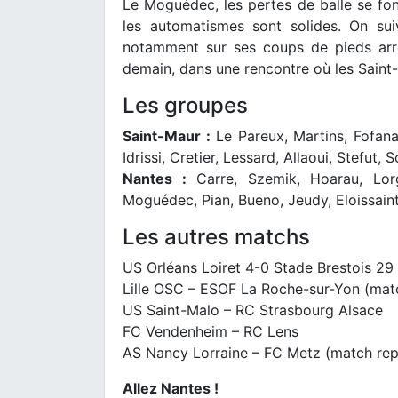
Le Moguédec, les pertes de balle se font
les automatismes sont solides. On sui
notamment sur ses coups de pieds arrê
demain, dans une rencontre où les Saint-
Les groupes
Saint-Maur :
Le Pareux, Martins, Fofana
Idrissi, Cretier, Lessard, Allaoui, Stefut, 
Nantes :
Carre, Szemik, Hoarau, Lorg
Moguédec, Pian, Bueno, Jeudy, Eloissain
Les autres matchs
US Orléans Loiret 4-0 Stade Brestois 29
Lille OSC – ESOF La Roche-sur-Yon (mat
US Saint-Malo – RC Strasbourg Alsace
FC Vendenheim – RC Lens
AS Nancy Lorraine – FC Metz (match rep
Allez Nantes !