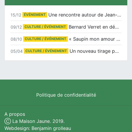
Une rencontre autour de Jean-Claude Suaudeau
15/12
ÉVÉNEMENT
Bernard Verret en dédicaces le samedi 13 décembre à l’Espace Culturel Atlantis
09/12
CULTURE / ÉVÉNEMENT
« Saupin mon amour » au salon du livre de Trentemoult
08/10
CULTURE / ÉVÉNEMENT
Un nouveau tirage pour le Docu-BD
05/04
CULTURE / ÉVÉNEMENT
Politique de confidentialité
A propos
Ⓒ La Maison Jaune. 2019.
Webdesign: Benjamin grolleau