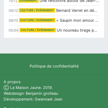
Une rencontre autour de Jean-Claude Suaudeau
15/12
ÉVÉNEMENT
Bernard Verret en dédicaces le samedi 13 décembre à l’Espace Culturel Atlantis
09/12
CULTURE / ÉVÉNEMENT
« Saupin mon amour » au salon du livre de Trentemoult
08/10
CULTURE / ÉVÉNEMENT
Un nouveau tirage pour le Docu-BD
05/04
CULTURE / ÉVÉNEMENT
Politique de confidentialité
A propos
Ⓒ La Maison Jaune. 2019.
Webdesign: Benjamin grolleau
Développement: Gwennael Jean