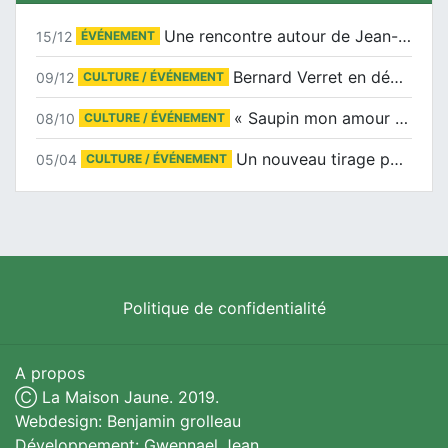
Une rencontre autour de Jean-Claude Suaudeau
15/12
ÉVÉNEMENT
Bernard Verret en dédicaces le samedi 13 décembre à l’Espace Culturel Atlantis
09/12
CULTURE / ÉVÉNEMENT
« Saupin mon amour » au salon du livre de Trentemoult
08/10
CULTURE / ÉVÉNEMENT
Un nouveau tirage pour le Docu-BD
05/04
CULTURE / ÉVÉNEMENT
Politique de confidentialité
A propos
Ⓒ La Maison Jaune. 2019.
Webdesign: Benjamin grolleau
Développement: Gwennael Jean