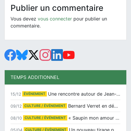
Publier un commentaire
Vous devez
vous connecter
pour publier un
commentaire.
TEMPS ADDITIONNEL
Une rencontre autour de Jean-Claude Suaudeau
15/12
ÉVÉNEMENT
Bernard Verret en dédicaces le samedi 13 décembre à l’Espace Culturel Atlantis
09/12
CULTURE / ÉVÉNEMENT
« Saupin mon amour » au salon du livre de Trentemoult
08/10
CULTURE / ÉVÉNEMENT
Un nouveau tirage pour le Docu-BD
05/04
CULTURE / ÉVÉNEMENT